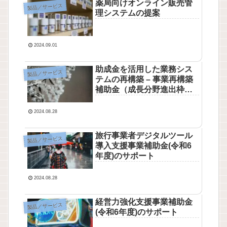
薬局向けオンライン販売管
製品／サービス
理システムの提案
2024.09.01
助成金を活用した業務シス
製品／サービス
テムの再構築 – 事業再構築
補助金（成長分野進出枠
（通常類型））の提案
2024.08.28
旅行事業者デジタルツール
製品／サービス
導入支援事業補助金(令和6
年度)のサポート
2024.08.28
経営力強化支援事業補助金
製品／サービス
(令和6年度)のサポート