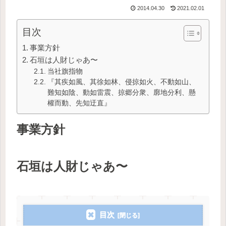
2014.04.30
2021.02.01
目次
事業方針
石垣は人財じゃあ〜
当社旗指物
『其疾如風、其徐如林、侵掠如火、不動如山、
難知如陰、動如雷震、掠郷分衆、廓地分利、懸
權而動、先知迂直』
事業方針
石垣は人財じゃあ〜
目次