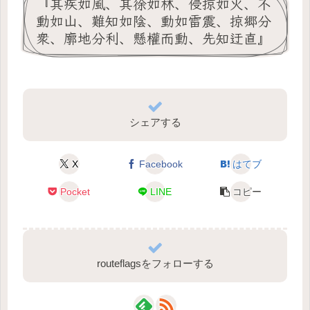
『其疾如風、其徐如林、侵掠如火、不
動如山、難知如陰、動如雷震、掠郷分
衆、廓地分利、懸權而動、先知迂直』
シェアする
X
Facebook
はてブ
Pocket
LINE
コピー
routeflagsをフォローする